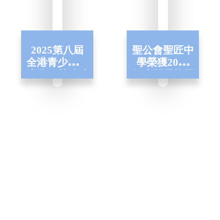
2025第八屆
聖公會聖匠中
全港青少年進
學榮獲2025
步獎—黃沚晴
年度關愛校園
同學榮獲最佳
獎勵計劃 - 關
進步獎
愛校園榮譽獎