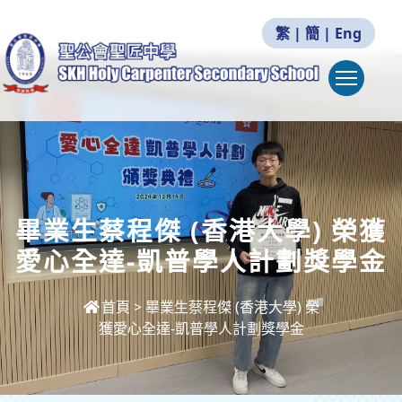
繁
|
簡
|
Eng
Togg
畢業生蔡程傑 (香港大學) 榮獲
愛心全達-凱普學人計劃獎學金
首頁
>
畢業生蔡程傑 (香港大學) 榮
獲愛心全達-凱普學人計劃獎學金