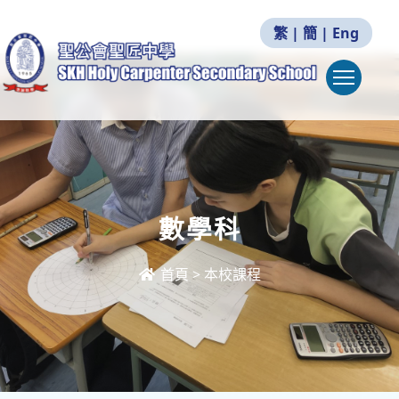
繁
|
簡
|
Eng
Togg
數學科
首頁
>
本校課程