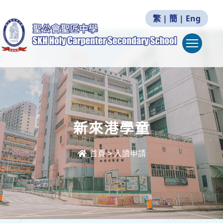
繁
|
簡
|
Eng
Togg
新來港學童
首頁
>
入讀申請