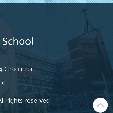
 School
真：
2364-8708
.hk
ll rights reserved