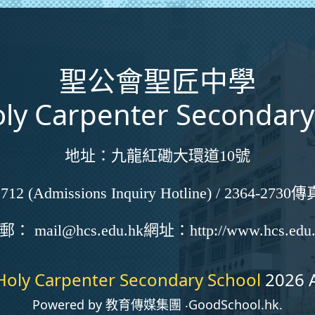
聖公會聖匠中學
ly Carpenter Secondary
地址：
九龍紅磡大環道10號
712 (Admissions Inquiry Hotline) / 2364-2730
傳
電郵：
mail@hcs.edu.hk
網址：
http://www.hcs.edu
Holy Carpenter Secondary School
2026 A
Powered by
教育傳媒集團
‧
GoodSchool.hk
.