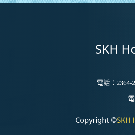
SKH Ho
電話：
2364-2
Copyright ©
SKH 