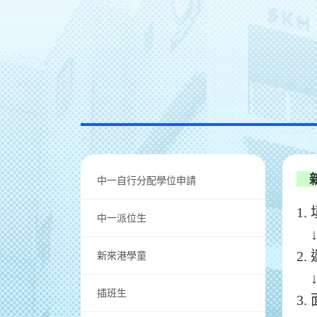
新
中一自行分配學位申請
1
中一派位生
新來港學童
2
插班生
3.