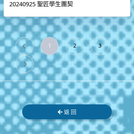
20240925 聖匠學生團契
1
2
3
返 回