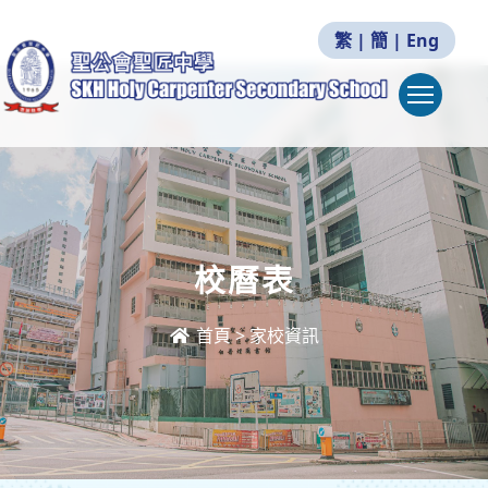
繁
|
簡
|
Eng
Togg
校曆表
首頁
>
家校資訊