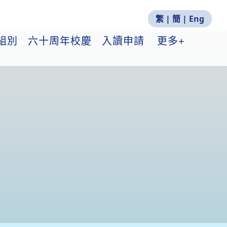
繁
|
簡
|
Eng
組別
六十周年校慶
入讀申請
更多+