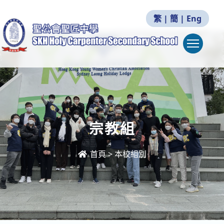
繁
|
簡
|
Eng
Togg
宗教組
首頁
>
本校組別