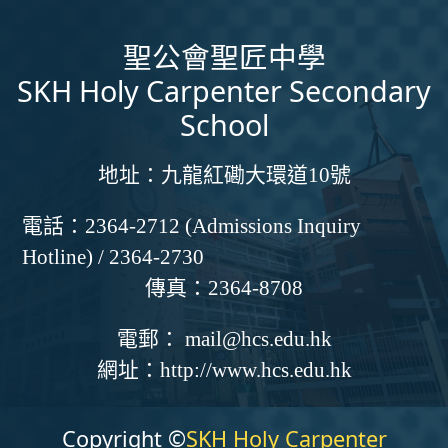
聖公會聖匠中學
SKH Holy Carpenter Secondary
School
地址：
九龍紅磡大環道10號
電話：
2364-2712 (Admissions Inquiry
Hotline) / 2364-2730
傳真：
2364-8708
電郵：
mail@hcs.edu.hk
網址：
http://www.hcs.edu.hk
Copyright ©
SKH Holy Carpenter