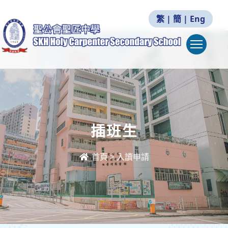
繁
|
簡
|
Eng
Togg
插班生
首頁
>
入讀申請