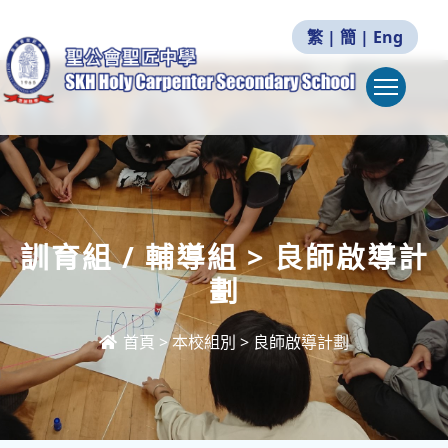
繁
|
簡
|
Eng
Togg
訓育組 / 輔導組 > 良師啟導計
劃
首頁
>
本校組別
>
良師啟導計劃