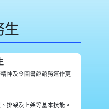
務生
生
務精神及令圖書館館務運作更
理、排架及上架等基本技能。