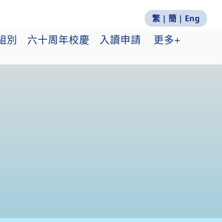
繁
|
簡
|
Eng
組別
六十周年校慶
入讀申請
更多+