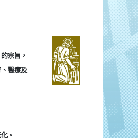
」的宗旨，
育、醫療及
元化。