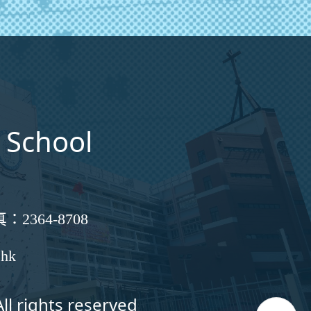
 School
真：
2364-8708
.hk
ll rights reserved