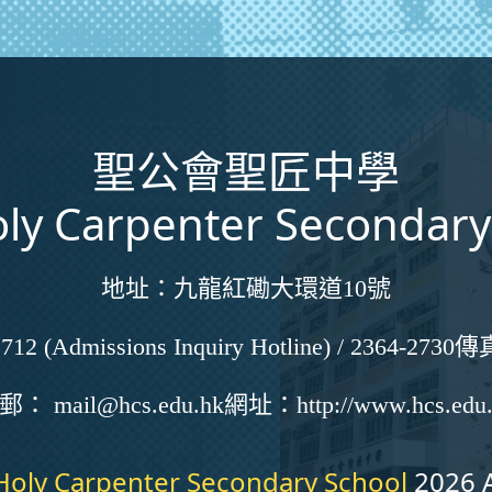
聖公會聖匠中學
ly Carpenter Secondary
地址：
九龍紅磡大環道10號
712 (Admissions Inquiry Hotline) / 2364-2730
傳
電郵：
mail@hcs.edu.hk
網址：
http://www.hcs.edu
Holy Carpenter Secondary School
2026 A