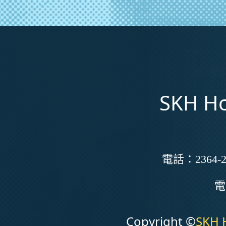
SKH Ho
電話：
2364-2
Copyright ©
SKH 