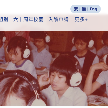
繁
|
簡
|
Eng
組別
六十周年校慶
入讀申請
更多+