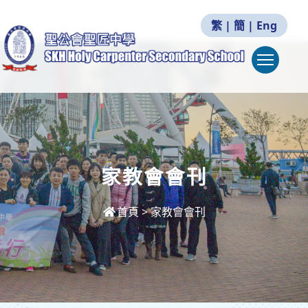
繁
|
簡
|
Eng
Togg
家教會會刊
首頁
>
家教會會刊